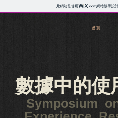
此網站是使用
.com
網站幫手設
首頁
數據中的使
Symposium on
Experience Re