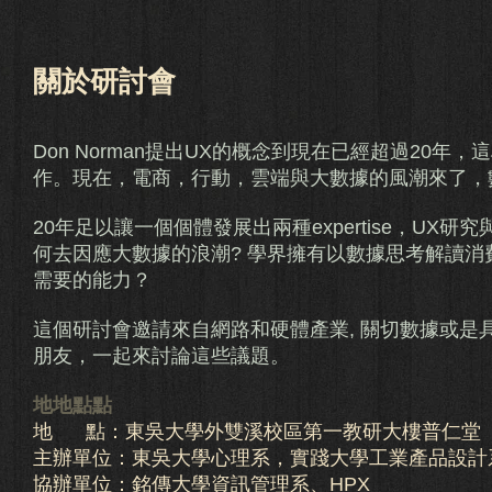
關於研討會
Don Norman提出UX的概念到現在已經超過20
作。現在，電商，行動，雲端與大數據的風潮來了，
20年足以讓一個個體發展出兩種expertise，UX研究與設
何去因應大數據的浪潮? 學界擁有以數據思考解讀
需要的能力？
這個研討會邀請來自網路和硬體
產業, 關切數據或是
朋友，一起來討論這些議題。
地地點點
地 點：東吳大學外雙溪校區第一教研大樓普仁堂
主辦單位：東吳大學心理系，實踐大學工業產品設計
協辦單位：銘傳大學資訊管理系、HPX